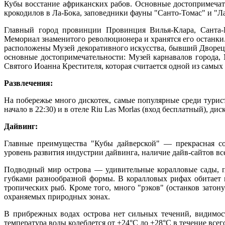
Кубы восстание африканских рабов. Основные достопримечате
крокодилов в Ла-Бока, заповедники фауны "Санто-Томас" и "Л
Главный город провинции Провинция Вилья-Клара, Санта-
Мемориал знаменитого революционера и хранятся его останки
расположены Музей декоративного искусства, бывший Дворец 
основные достопримечательности: Музей карнавалов города, 
Святого Иоанна Крестителя, которая считается одной из самых
Развлечения:
На побережье много дискотек, самые популярные среди туристо
начало в 22:30) и в отеле Riu Las Morlas (вход бесплатный), д
Дайвинг:
Главные преимущества "Кубы дайверской" — прекрасная со
уровень развития индустрии дайвинга, наличие дайв-сайтов вс
Подводный мир острова — удивительные коралловые сады, п
губками разнообразной формы. В коралловых рифах обитает 
тропических рыб. Кроме того, много "рэков" (останков затон
охраняемых природных зонах.
В прибрежных водах острова нет сильных течений, видимост
температура воды колеблется от +24°C до +28°C в течение всего