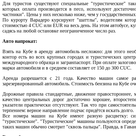
Для туристов существуют специальные "туристические" та
которых оплата производится в песо, используют достаточ
частники". Цены у них несколько ниже, чем у государственных 
По курорту Варадеро курсируют "шаттлы", водителям котор
стоимостью 4 CUC или EUR на весь день. На этом автобусе, ку
садясь на любой остановке неограниченное число раз.
Авто напрокат:
Взять на Кубе в аренду автомобиль несложно: для этого не
контор есть во всех крупных городах и туристических центр
международного образца и загранпаспорт. При оплате залоговог
марки автомобиля и в среднем составляет от 150 до 300 CUC.
Аренда разрешается с 21 года. Качество машин самое раз
зарезервированный автомобиль. Стоимость бензина на Кубе оч
Дорожные правила стандартные, движение правостороннее, м
качество центральных дорог достаточно хорошее, второстеп
указатели практически отсутствуют. Так что при самостояте
терпением: верное направление подчас придётся искать долго.
Все номера машин на Кубе имеют разную расцветку: с
"туристические". "Туристические" машины пользуются опреде
таких машин обычно смотрит "сквозь пальцы". Правда, в Гава