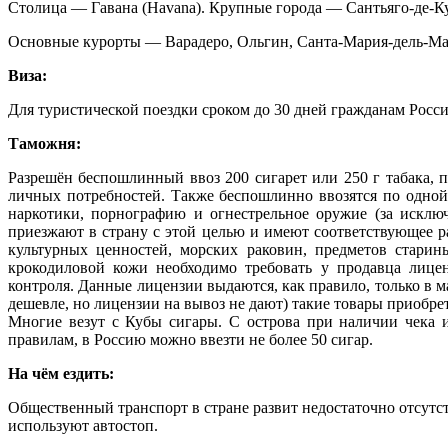
Столица — Гавана (Havana). Крупные города — Сантьяго-де-К
Основные курорты — Варадеро, Ольгин, Санта-Мария-дель-Мар
Виза:
Для туристической поездки сроком до 30 дней гражданам России
Таможня:
Разрешён беспошлинный ввоз 200 сигарет или 250 г табака,
личных потребностей. Также беспошлинно ввозятся по одной 
наркотики, порнографию и огнестрельное оружие (за исклю
приезжают в страну с этой целью и имеют соответствующее р
культурных ценностей, морских раковин, предметов старин
крокодиловой кожи необходимо требовать у продавца лице
контроля. Данные лицензии выдаются, как правило, только в ма
дешевле, но лицензии на вывоз не дают) такие товары приобрет
Многие везут с Кубы сигары. С острова при наличии чека 
правилам, в Россию можно ввезти не более 50 сигар.
На чём ездить:
Общественный транспорт в стране развит недостаточно отсутс
используют автостоп.