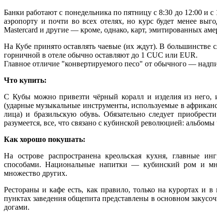
Банки работают с понедельника по пятницу с 8:30 до 12:00 и с 
аэропорту и почти во всех отелях, но курс будет менее выг
Mastercard и другие — кроме, однако, карт, эмитированных ам
На Кубе принято оставлять чаевые (их ждут). В большинстве
горничной в отеле обычно оставляют до 1 CUC или EUR.
Главное отличие "конвертируемого песо" от обычного — надпись
Что купить:
С Кубы можно привезти чёрный коралл и изделия из него, и
(ударные музыкальные инструменты, используемые в африканс
лица) и бразильскую обувь. Обязательно следует приобрест
разумеется, все, что связано с кубинской революцией: альбомы
Как хорошо покушать:
На острове распространена креольская кухня, главные и
способами. Национальные напитки — кубинский ром и мно
множество других.
Рестораны и кафе есть, как правило, только на курортах и 
пунктах заведения общепита представлены в основном закусо
догами.