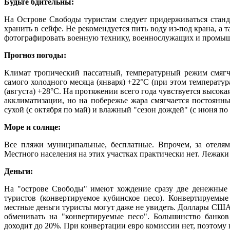
Будьте бдительны:
На Острове Свободы туристам следует придерживаться стан
хранить в сейфе. Не рекомендуется пить воду из-под крана, а 
фотографировать военную технику, военнослужащих и промы
Прогноз погоды:
Климат тропический пассатный, температурный режим смягча
самого холодного месяца (января) +22°C (при этом температура
(августа) +28°C. На протяжении всего года чувствуется высока
акклиматизации, но на побережье жара смягчается постоянн
сухой (с октября по май) и влажный "сезон дождей" (с июня по 
Море и солнце:
Все пляжи муниципальные, бесплатные. Впрочем, за отелям
Местного населения на этих участках практически нет. Лежаки
Деньги:
На "острове Свободы" имеют хождение сразу две денежные 
туристов (конвертируемое кубинское песо). Конвертируемые
местные деньги туристы могут даже не увидеть. Доллары США
обменивать на "конвертируемые песо". Большинство банко
доходит до 20%. При конвертации евро комиссии нет, поэтому