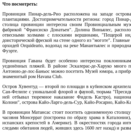
Что посмотреть:
Провинция Пинар-дель-Рио расположена на западе острова
плантациями. Достопримечательности региона: город Пинар
столица провинции интересна своим Провинциальным музе
фабрикой "Франсиско Донатьен". Долина Виньялес, располож
отвесными холмами с плоскими вершинами, "Пещерой инд
доисторической фреской на стене одного из "моготе". Главны
орхидей Orquideario, водопад на реке Манантьялес и природн
Фуэрте.
Провинция Гавана будет особенно интересна поклонникам
уединённых пляжей. В районе Эскалерас-де-Харуко много п
Антонио-де-лос-Баньос можно посетить Музей юмора, а прибр
знаменитый ром Havana Club.
Остров Хувентуд — второй по площади в кубинском архипела
Сан-Фелипе с уникальной флорой и фауной, тюрьма "Пресид
ней отбывал тюремное наказание Фидель Кастро), национ
Колони", острова Кайо-Ларго-дель-Сур, Кайо-Росарио, Кайо-К
В провинции Матансас стоит посетить одноименную столицу 
часовня Монсеррат (построена по образу храма в Каталонии)
испанских крепостей в Америке). В окрестностях города ин
следами обитания людей, живших здесь 1600 лет назад) и раз