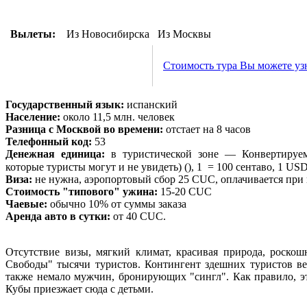
Вылеты:
Из Новосибирска
Из Москвы
Стоимость тура Вы можете узн
Государственный язык:
испанский
Население:
около 11,5 млн. человек
Разница с Москвой во времени:
отстает на 8 часов
Телефонный код:
53
Денежная единица:
в туристической зоне — Конвертируем
которые туристы могут и не увидеть) (), 1 = 100 сентаво, 1 US
Виза:
не нужна, аэропортовый сбор 25 CUC, оплачивается при 
Стоимость "типового" ужина:
15-20 CUC
Чаевые:
обычно 10% от суммы заказа
Аренда авто в сутки:
от 40 CUC.
Отсутствие визы, мягкий климат, красивая природа, роско
Свободы" тысячи туристов. Контингент здешних туристов ве
также немало мужчин, бронирующих "сингл". Как правило, эт
Кубы приезжает сюда с детьми.