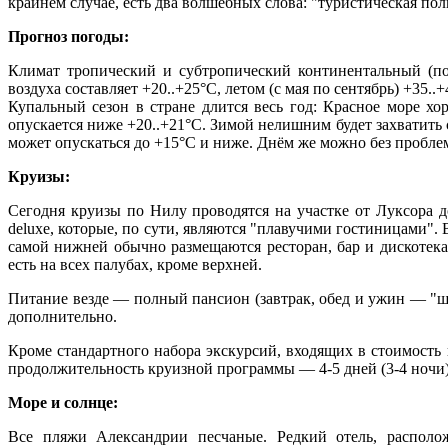
крайнем случае, есть два волшебных слова: "туристическая по
Прогноз погоды:
Климат тропический и субтропический континентальный (поб
воздуха составляет +20..+25°C, летом (с мая по сентябрь) +35.
Купальный сезон в стране длится весь год: Красное море хо
опускается ниже +20..+21°C. Зимой нелишним будет захватить 
может опускаться до +15°C и ниже. Днём же можно без проблем
Круизы:
Сегодня круизы по Нилу проводятся на участке от Луксора до
deluxe, которые, по сути, являются "плавучими гостиницами". 
самой нижней обычно размещаются ресторан, бар и дискотека
есть на всех палубах, кроме верхней.
Питание везде — полный пансион (завтрак, обед и ужин — "шв
дополнительно.
Кроме стандартного набора экскурсий, входящих в стоимость
продолжительность круизной программы — 4-5 дней (3-4 ночи
Море и солнце:
Все пляжи Александрии песчаные. Редкий отель, располо