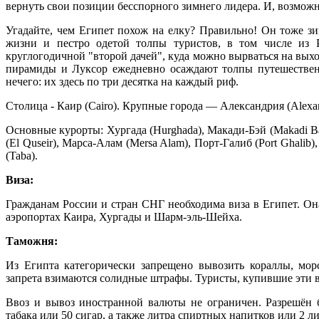
вернуть свои позиции бесспорного зимнего лидера. И, возможн
Угадайте, чем Египет похож на елку? Правильно! Он тоже з
жизни и пестро одетой толпы туристов, в том числе из
круглогодичной "второй дачей", куда можно вырваться на вых
пирамиды и Луксор ежедневно осаждают толпы путешественн
нечего: их здесь по три десятка на каждый риф.
Столица - Каир (Cairo). Крупные города — Александрия (Alexand
Основные курорты: Хургада (Hurghada), Макади-Бэй (Makadi Bay
(El Quseir), Марса-Алам (Mersa Alam), Порт-Галиб (Port Ghalib
(Taba).
Виза:
Гражданам России и стран СНГ необходима виза в Египет. Она
аэропортах Каира, Хургады и Шарм-эль-Шейха.
Таможня:
Из Египта категорически запрещено вывозить кораллы, морс
запрета взимаются солидные штрафы. Туристы, купившие эти ве
Ввоз и вывоз иностранной валюты не ограничен. Разрешён б
табака или 50 сигар, а также литра спиртных напитков или 2 ли