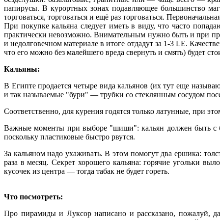
папирусы. В курортных зонах подавляющее большинство маг
торговаться, торговаться и ещё раз торговаться. Первоначальная
При покупке кальяна следует иметь в виду, что часто попад
практически невозможно. Внимательным нужно быть и при пр
и недолговечном материале в итоге отдадут за 1-3 LE. Качеств
что его можно без малейшего вреда свернуть и смять) будет ст
Кальяны:
В Египте продается четыре вида кальянов (их тут еще называ
и так называемые "бури" — трубки со стеклянным сосудом пос
Соответственно, для курения годятся только латунные, при эт
Важные моменты при выборе "шиши": кальян должен быть с б
поскольку пластиковые быстро рвутся.
За кальяном надо ухаживать. В этом помогут два ершика: тол
раза в месяц. Секрет хорошего кальяна: горячие угольки выл
кусочек из центра — тогда табак не будет гореть.
Что посмотреть:
Про пирамиды и Луксор написано и рассказано, пожалуй, да