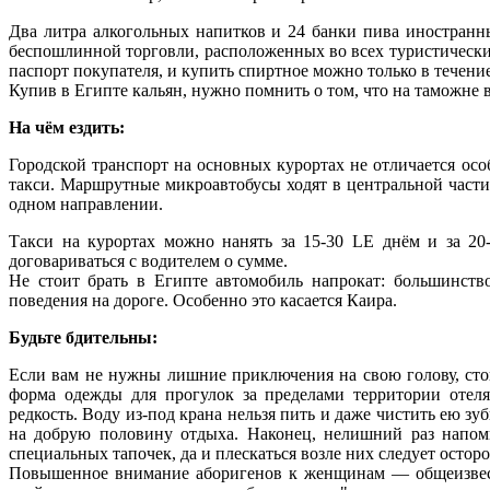
Два литра алкогольных напитков и 24 банки пива иностранн
беспошлинной торговли, расположенных во всех туристически
паспорт покупателя, и купить спиртное можно только в течение
Купив в Египте кальян, нужно помнить о том, что на таможне в
На чём ездить:
Городской транспорт на основных курортах не отличается ос
такси. Маршрутные микроавтобусы ходят в центральной части
одном направлении.
Такси на курортах можно нанять за 15-30 LE днём и за 20
договариваться с водителем о сумме.
Не стоит брать в Египте автомобиль напрокат: большинств
поведения на дороге. Особенно это касается Каира.
Будьте бдительны:
Если вам не нужны лишние приключения на свою голову, сто
форма одежды для прогулок за пределами территории отеля
редкость. Воду из-под крана нельзя пить и даже чистить ею 
на добрую половину отдыха. Наконец, нелишний раз напомни
специальных тапочек, да и плескаться возле них следует остор
Повышенное внимание аборигенов к женщинам — общеизвестны