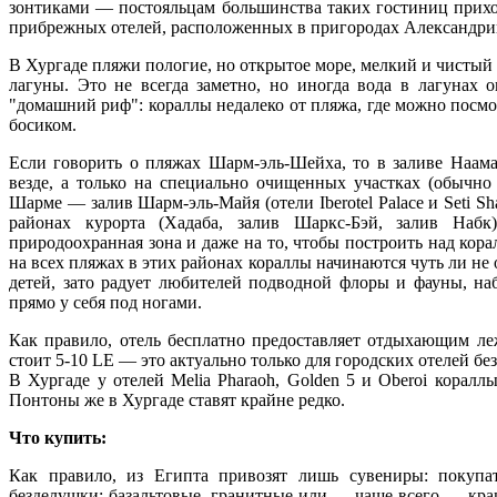
зонтиками — постояльцам большинства таких гостиниц прихо
прибрежных отелей, расположенных в пригородах Александри
В Хургаде пляжи пологие, но открытое море, мелкий и чистый 
лагуны. Это не всегда заметно, но иногда вода в лагунах 
"домашний риф": кораллы недалеко от пляжа, где можно посмот
босиком.
Если говорить о пляжах Шарм-эль-Шейха, то в заливе Наама
везде, а только на специально очищенных участках (обычн
Шарме — залив Шарм-эль-Майя (отели Iberotel Palace и Seti S
районах курорта (Хадаба, залив Шаркс-Бэй, залив Набк
природоохранная зона и даже на то, чтобы построить над кор
на всех пляжах в этих районах кораллы начинаются чуть ли не 
детей, зато радует любителей подводной флоры и фауны, н
прямо у себя под ногами.
Как правило, отель бесплатно предоставляет отдыхающим ле
стоит 5-10 LE — это актуально только для городских отелей без
В Хургаде у отелей Melia Pharaoh, Golden 5 и Oberoi кораллы
Понтоны же в Хургаде ставят крайне редко.
Что купить:
Как правило, из Египта привозят лишь сувениры: покупа
безделушки: базальтовые, гранитные или — чаще всего — кра