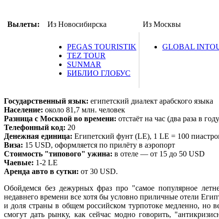
Вылеты:
Из Новосибирска
Из Москвы
PEGAS TOURISTIK
GLOBAL INTO
TEZ TOUR
SUNMAR
БИБЛИО ГЛОБУС
Государственный язык:
египетский диалект арабского языка
Население:
около 81,7 млн. человек
Разница с Москвой во времени:
отстаёт на час (два раза в год
Телефонный код:
20
Денежная единица:
Египетский фунт (LE), 1 LE = 100 пиастров
Виза:
15 USD, оформляется по прилёту в аэропорт
Стоимость "типового" ужина:
в отеле — от 15 до 50 USD
Чаевые:
1-2 LE
Аренда авто в сутки:
от 30 USD.
Обойдемся без дежурных фраз про "самое популярное летне
недавнего времени все хотя бы условно приличные отели Егип
и доля страны в общем российском турпотоке медленно, но в
смогут дать рынку, как сейчас модно говорить, "антикризи