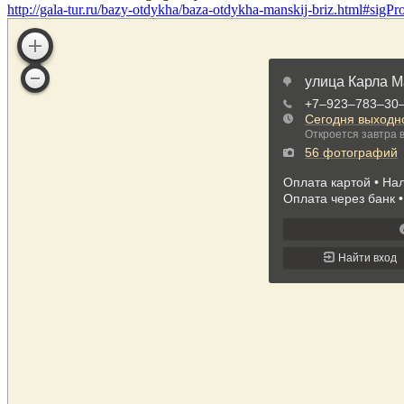
http://gala-tur.ru/bazy-otdykha/baza-otdykha-manskij-briz.html#sigP